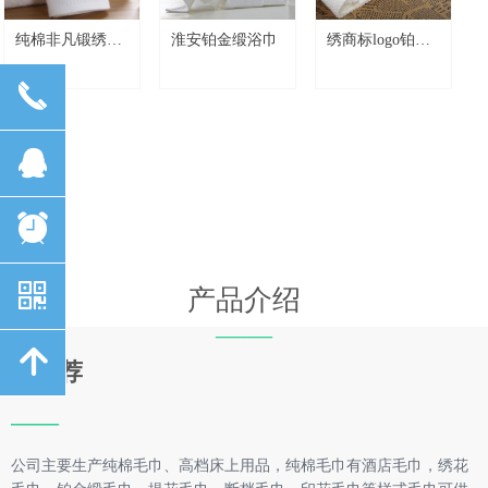
纯棉非凡锻绣花
淮安铂金缎浴巾
绣商标logo铂金
面巾 断档毛巾
缎面巾
끅
뀩
뀥
낃
产品介绍
——
녕
新推荐
——
公司主要生产纯棉毛巾、高档床上用品，纯棉毛巾有酒店毛巾，绣花