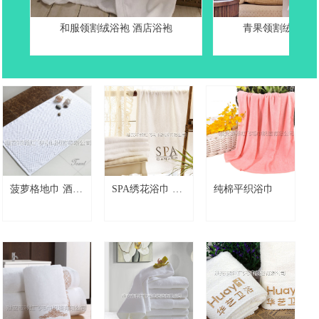
巾
巾
和服领割绒浴袍 酒店浴袍
青果领割绒浴袍 
菠萝格地巾 酒店
SPA绣花浴巾 定
纯棉平织浴巾
地巾地垫
制绣字浴巾