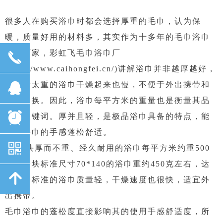
很多人在购买浴巾时都会选择厚重的毛巾，认为保
暖，质量好用的材料多，其实作为十多年的毛巾浴巾
生产厂家，彩虹飞毛巾浴巾厂
끅
(http://www.caihongfei.cn/)讲解浴巾并非越厚越好，
뀩
湿水后太重的浴巾干燥起来也慢，不便于外出携带和
频繁更换。因此，浴巾每平方米的重量也是衡量其品
뀥
质的关键词。厚并且轻，是极品浴巾具备的特点，能
保证浴巾的手感蓬松舒适。
낃
一块厚而不重、经久耐用的浴巾每平方米约重500
克，一块标准尺寸70*140的浴巾重约450克左右，达
녕
到这个标准的浴巾质量轻，干燥速度也很快，适宜外
出携带。
毛巾浴巾的蓬松度直接影响其的使用手感舒适度，所