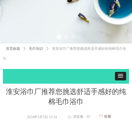
首页标题
ꄲ
毛巾知识
ꄲ
淮安浴巾厂推荐您挑选舒适手感好的纯棉毛巾浴
巾
淮安浴巾厂推荐您挑选舒适手感好的纯
棉毛巾浴巾
ꄀ
收藏
浏览量：
87
2024年3月5日
15:14
ꄘ