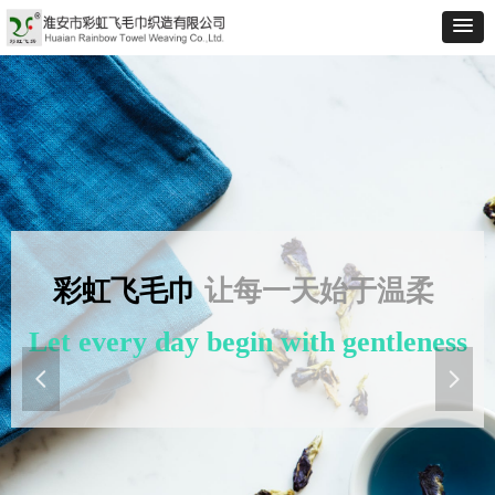
彩虹飞毛巾
让每一天始于温柔
Let every day begin with gentleness
넳
넲