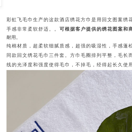
彩虹飞毛巾生产的这款酒店绣花方巾是用回文图案绣
手感非常柔软舒适。。
可根据客户提供的绣花图案和
耐用。
纯棉材质，超柔软细腻质感，超强的吸湿性，手感蓬
同款回文绣花毛巾三件套。方巾毛圈排列平整，毛长
线的光泽度和强度使得毛巾，不掉毛，经得起长久使
网格缎档面巾 断档面巾