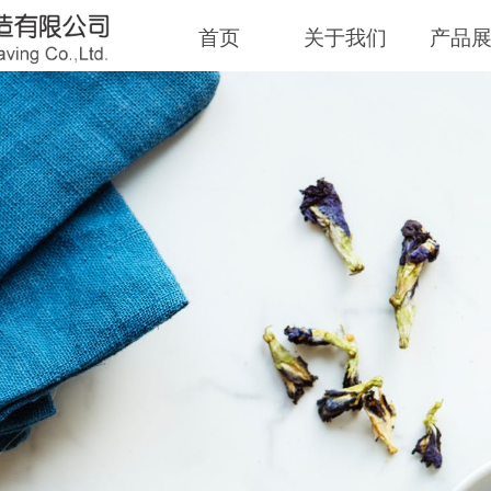
首页
关于我们
产品
D TOWEL, GOOD 
飞毛巾
让每一天始于温柔
好毛巾，好生活
ry day begin with gentleness