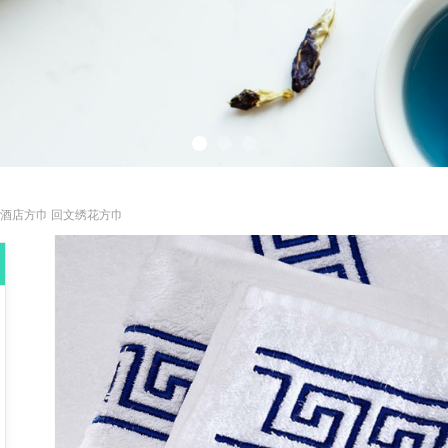
酒店方巾 回文绣花方巾