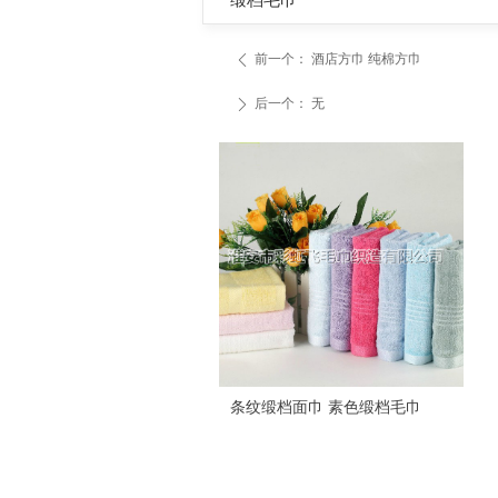
缎档毛巾
前一个：
酒店方巾 纯棉方巾
ꄴ
后一个：
无
ꄲ
网格缎档面巾
绣花面巾 铂金缎面巾
非凡锻绣花面巾 断档毛巾
标logo铂金缎面巾
铂金缎面巾厂家
素色铂金缎面巾
铂金缎毛巾
酒店面巾 淮安毛巾批发
毛巾面巾 酒店毛巾批发
毛巾批发 淮安毛巾厂
条纹缎档面巾 素色缎档毛巾