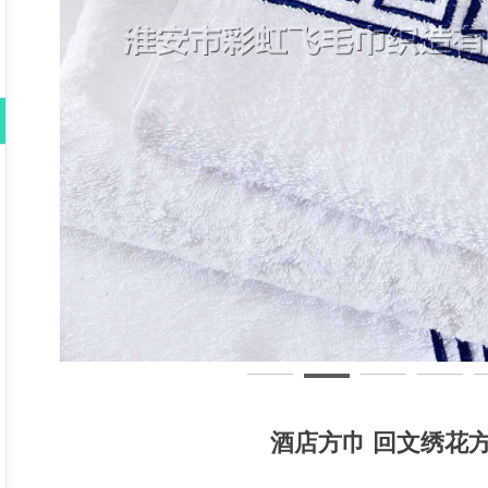
酒店方巾 回文绣花