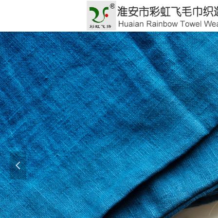
GOO
彩虹
넳
Let eve