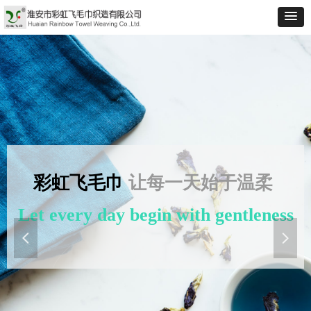
彩虹飞毛巾
让每一天始于温柔
Let every day begin with gentleness
넳
넲