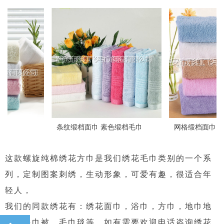
条纹缎档面巾 素色缎档毛巾
网格缎档面巾 断档面巾
这款螺旋纯棉绣花方巾是我们绣花毛巾类别的一个系
列，定制图案刺绣，生动形象，可爱有趣，很适合年
轻人，
我们的同款绣花有：绣花面巾，浴巾，方巾，地巾地
垫，毛巾被，毛巾毯等，如有需要欢迎电话咨询绣花