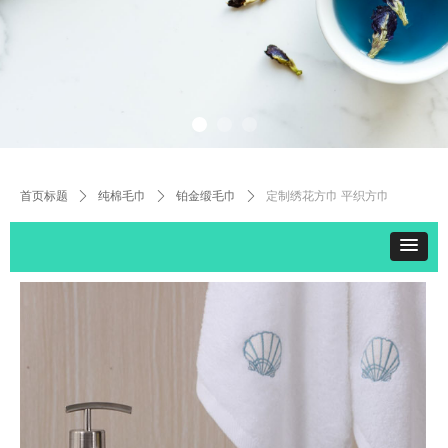
首页标题
ꄲ
纯棉毛巾
ꄲ
铂金缎毛巾
ꄲ
定制绣花方巾 平织方巾