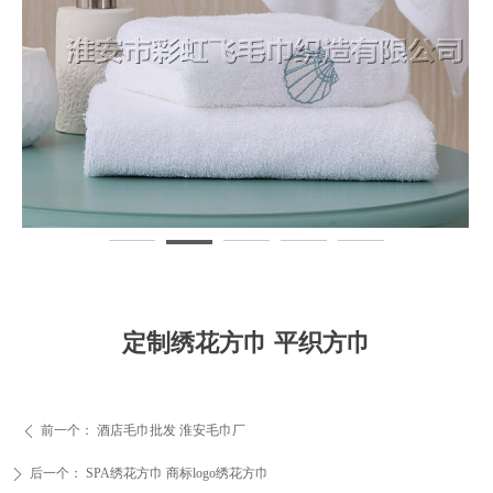
定制绣花方巾 平织方巾
前一个：
酒店毛巾批发 淮安毛巾厂
ꄴ
后一个：
SPA绣花方巾 商标logo绣花方巾
ꄲ