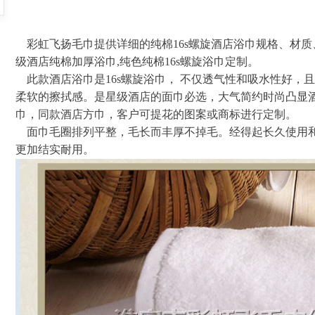
彩虹飞扬毛巾提供详细的纯棉16s螺旋酒店浴巾规格、材质
级酒店纯棉加厚浴巾,纯色纯棉16s螺旋浴巾定制。
此款酒店浴巾是16s螺旋浴巾， 不仅透气性和吸水性好，
柔软的擦拭感。是星级酒店的面巾必选，大气简约时尚凸显
巾，同款酒店方巾，客户可提花的图案或商标进行定制。
面巾毛圈排列平整，毛长而丰厚不掉毛。经得起长久使用
更加结实耐用。
纯棉绣花面巾 铂金缎面巾