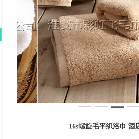
16s螺旋毛平织浴巾 酒