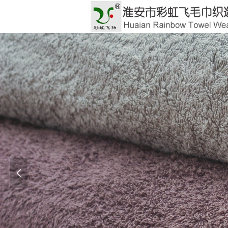
GOO
넳