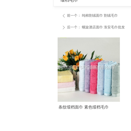
缎档毛巾
前一个：
纯棉割绒面巾 割绒毛巾
ꄴ
后一个：
螺旋酒店面巾 淮安毛巾批发
ꄲ
网格缎档面巾
缎档面巾 素色缎档毛巾
非凡锻绣花面巾 断档毛巾
标logo铂金缎面巾
铂金缎面巾厂家
素色铂金缎面巾
铂金缎毛巾
酒店面巾 淮安毛巾批发
毛巾面巾 酒店毛巾批发
毛巾批发 淮安毛巾厂
网格缎档面巾 断档面巾