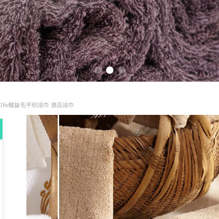
16s螺旋毛平织浴巾 酒店浴巾