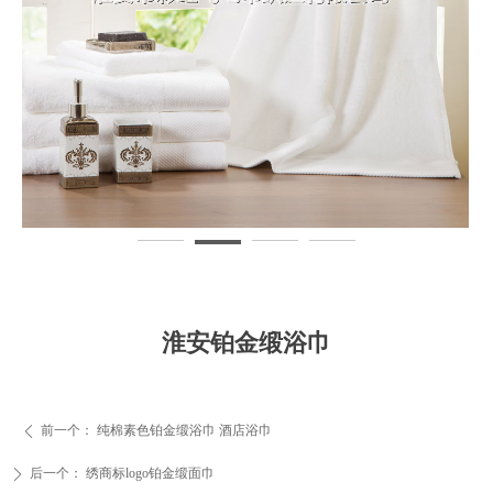
淮安铂金缎浴巾
前一个：
纯棉素色铂金缎浴巾 酒店浴巾
ꄴ
后一个：
绣商标logo铂金缎面巾
ꄲ