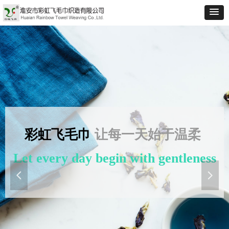
彩虹飞毛巾
让每一天始于温柔
Let every day begin with gentleness
넳
넲