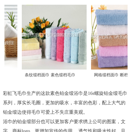
条纹缎档面巾 素色缎档毛巾
网格缎档面巾 断档面巾
彩虹飞毛巾生产的这款素色铂金缎浴巾是16s螺旋铂金缎毛巾
系列，厚实长毛圈，更加的吸水，丰富的色彩，配上大气的
铂金缎边使得毛巾可爱上不失庄重美观。
浴巾的铂金缎部分也可以更加客户要求绣上公司的图案，文
字，商标logo，更增加宣传的作用。 透气性和吸水性好，且