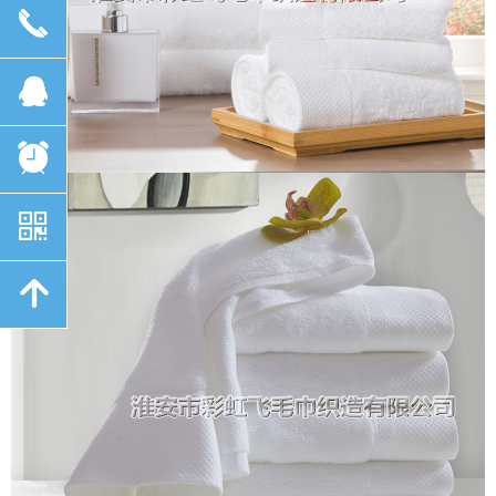
끅
뀩
뀥
낃
녕