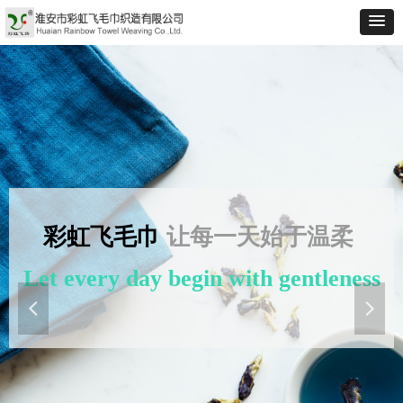
彩虹飞毛巾
让每一天始于温柔
Let every day begin with gentleness
넳
넲