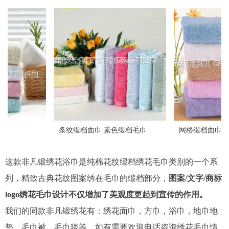
条纹缎档面巾 素色缎档毛巾
网格缎档面巾 断档面巾
这款非凡锻绣花浴巾是纯棉花纹缎档绣花毛巾类别的一个系
列，精致古典花纹图案绣在毛巾的缎档部分，
图案/文字/商标
logo绣花毛巾设计不仅增加了美观度更起到宣传的作用。
我们的同款非凡锻绣花有：绣花面巾，方巾，浴巾，地巾地
垫，毛巾被，毛巾毯等，如有需要欢迎电话咨询绣花毛巾情