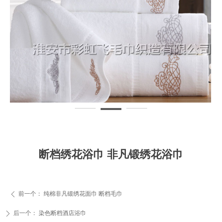
断档绣花浴巾 非凡锻绣花浴巾
前一个：
纯棉非凡锻绣花面巾 断档毛巾
ꄴ
后一个：
染色断档酒店浴巾
ꄲ