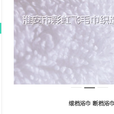
缎档浴巾 断档浴