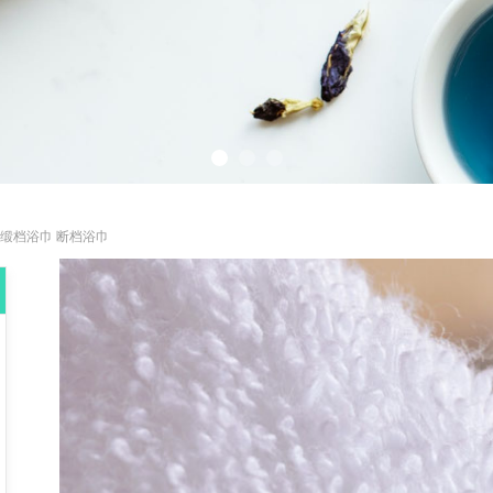
缎档浴巾 断档浴巾