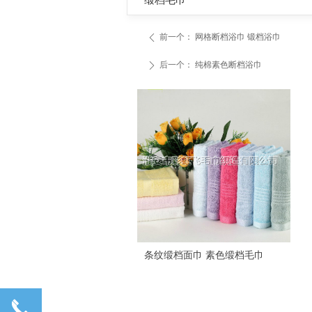
缎档毛巾
前一个：
网格断档浴巾 锻档浴巾
ꄴ
后一个：
纯棉素色断档浴巾
ꄲ
网格缎档面巾
绣花面巾 铂金缎面巾
非凡锻绣花面巾 断档毛巾
标logo铂金缎面巾
铂金缎面巾厂家
素色铂金缎面巾
铂金缎毛巾
酒店面巾 淮安毛巾批发
毛巾面巾 酒店毛巾批发
毛巾批发 淮安毛巾厂
条纹缎档面巾 素色缎档毛巾
끅