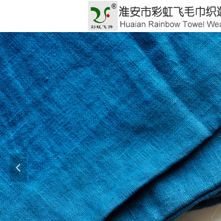
GOO
彩虹
넳
Let eve