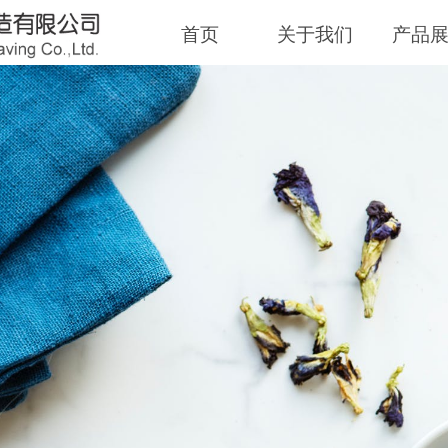
首页
关于我们
产品
D TOWEL, GOOD 
飞毛巾
让每一天始于温柔
好毛巾，好生活
ry day begin with gentleness