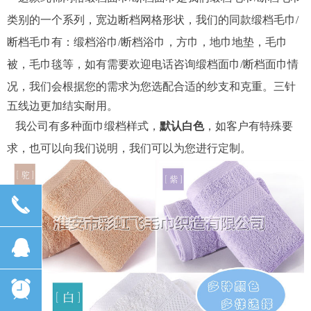
类别的一个系列，宽边断档网格形状，我们的同款缎档毛巾/
断档毛巾有：缎档浴巾/断档浴巾，方巾，地巾地垫，毛巾
被，毛巾毯等，如有需要欢迎电话咨询缎档面巾/断档面巾情
况，我们会根据您的需求为您选配合适的纱支和克重。
三针
五线边更加结实耐用。
我公司有多种面巾缎档样式，
默认白色
，如客户有特殊要
求，也可以向我们说明，我们可以为您进行定制。
끅
뀩
뀥