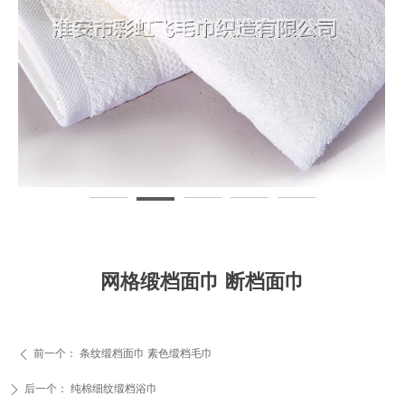
网格缎档面巾 断档面巾
前一个：
条纹缎档面巾 素色缎档毛巾
ꄴ
后一个：
纯棉细纹缎档浴巾
ꄲ