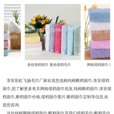
条纹缎档面巾 素色缎档毛巾
网格缎档面巾 断档面巾
淮安彩虹飞扬毛巾厂家欢迎您选购纯棉断档面巾,淮安缎档
面巾,想了解更多有关网格缎档面巾批发,纯棉断档面巾,淮安缎
档面巾,断档面巾价格,缎档面巾图片,断档面巾定制等信息,欢
迎您咨询.
这款纯棉网格缎档面巾/断档面巾是我们缎档毛巾/断档毛巾