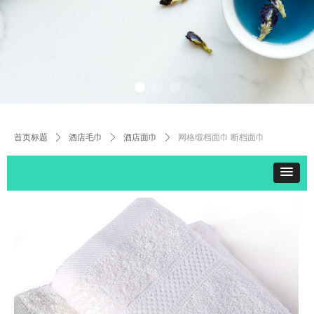
首页标题
ꄲ
酒店毛巾
ꄲ
酒店面巾
ꄲ
网格缎档面巾 断档面巾