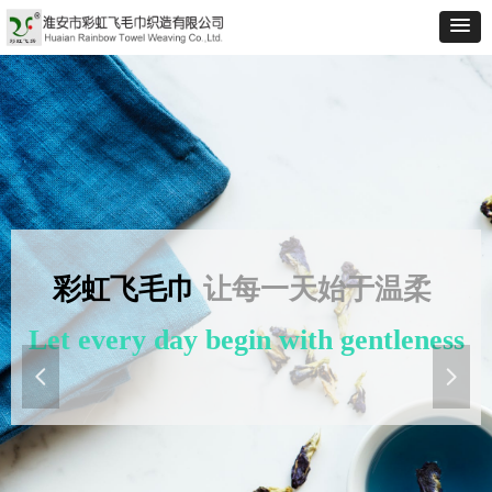
彩虹飞毛巾
让每一天始于温柔
Let every day begin with gentleness
넳
넲