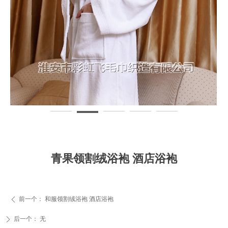
青果领割绒浴袍 酒店浴袍
前一个：
和服领割绒浴袍 酒店浴袍
ꄴ
后一个：
无
ꄲ