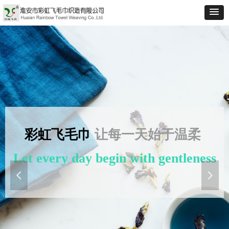
彩虹飞毛巾
让每一天始于温柔
Let every day begin with gentleness
넳
넲