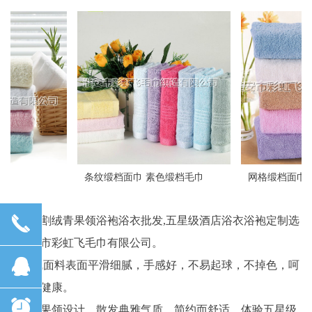
条纹缎档面巾 素色缎档毛巾
网格缎档面巾 断档面巾
끅
全棉割绒青果领浴袍浴衣批发,五星级酒店浴衣浴袍定制选
择淮安市彩虹飞毛巾有限公司。
뀩
割绒面料表面平滑细腻，手感好，不易起球，不掉色，呵
护您的健康。
뀥
优雅青果领设计，散发典雅气质，简约而舒适，体验五星级