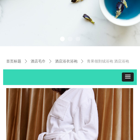
首页标题
ꄲ
酒店毛巾
ꄲ
酒店浴衣浴袍
ꄲ
青果领割绒浴袍 酒店浴袍