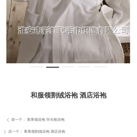
和服领割绒浴袍 酒店浴袍
前一个：
青果领浴袍 华夫格浴袍
ꄴ
后一个：
青果领割绒浴袍 酒店浴袍
ꄲ