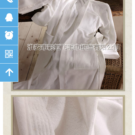
뀩
뀥
낃
녕