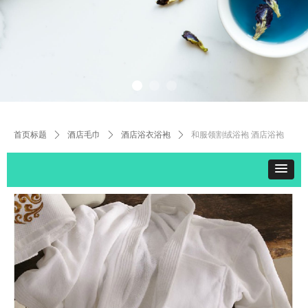
首页标题
ꄲ
酒店毛巾
ꄲ
酒店浴衣浴袍
ꄲ
和服领割绒浴袍 酒店浴袍