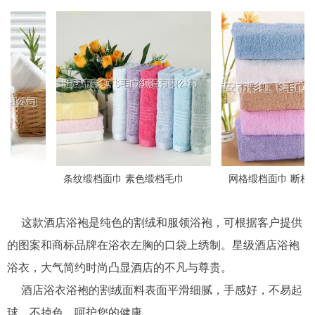
条纹缎档面巾 素色缎档毛巾
网格缎档面巾 断档面巾
这款酒店浴袍是纯色的割绒和服领浴袍，可根据客户提供
的图案和商标品牌在浴衣左胸的口袋上绣制。星级酒店浴袍
浴衣，大气简约时尚凸显酒店的不凡与尊贵。
酒店浴衣浴袍的割绒面料表面平滑细腻，手感好，不易起
球，不掉色，呵护您的健康。