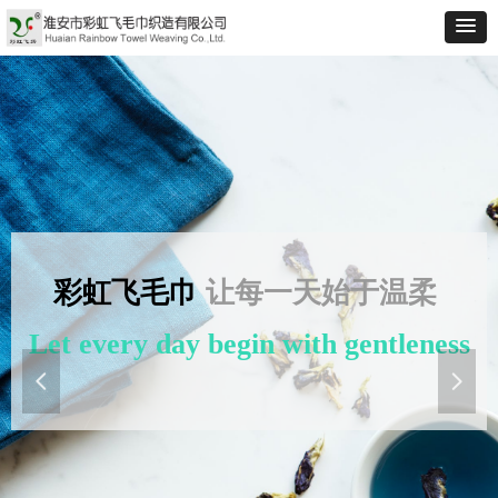
彩虹飞毛巾
让每一天始于温柔
Let every day begin with gentleness
넳
넲