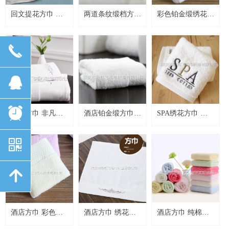
回文提花方巾 素
两道条纹缎档方
彩色铂金缎绣花方
色提花方巾
巾/断档方巾
巾
끅
뀩
뀥
断档方巾 非凡锻
酒店铂金缎方巾
SPA绣花方巾 商
方巾 绣花方巾
纯棉方巾
标logo绣花方巾
낃
녕
酒店方巾 彩色铂
酒店方巾 绣花铂
酒店方巾 纯棉方
金缎方巾
金缎方巾
巾