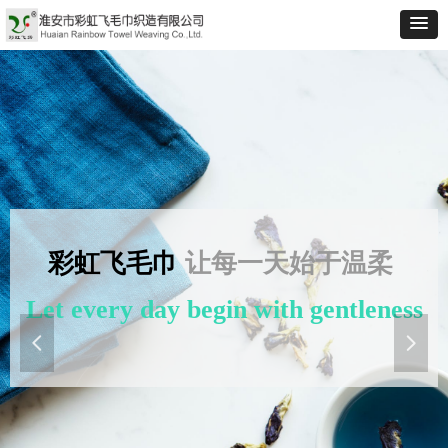
彩虹飞毛巾
让每一天始于温柔
GOOD TOWEL, GOOD LIFE
Let every day begin with gentleness
好毛巾，好生活
넳
넲