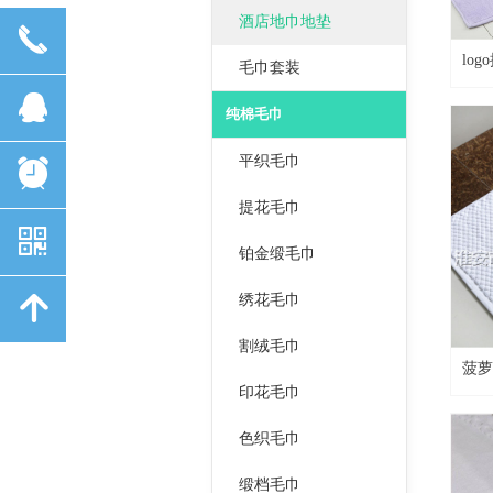
酒店地巾地垫
끅
lo
毛巾套装
뀩
纯棉毛巾
平织毛巾
뀥
提花毛巾
낃
铂金缎毛巾
녕
绣花毛巾
割绒毛巾
菠萝
印花毛巾
色织毛巾
缎档毛巾