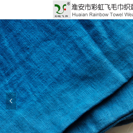
GOO
彩虹
넳
Let eve