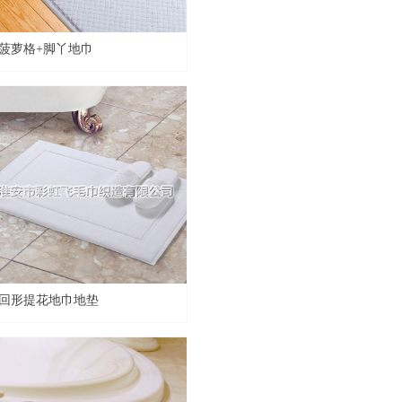
菠萝格+脚丫地巾
回形提花地巾地垫