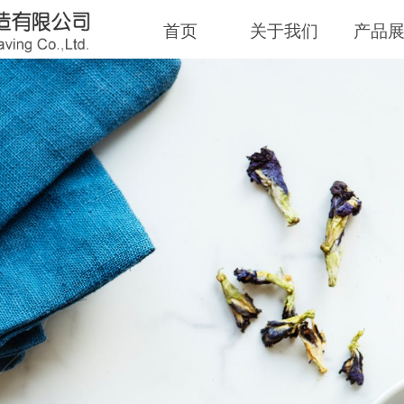
首页
关于我们
产品
D TOWEL, GOOD 
飞毛巾
让每一天始于温柔
好毛巾，好生活
ry day begin with gentleness