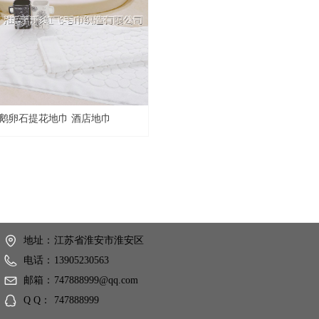
鹅卵石提花地巾 酒店地巾
地址：
江苏省淮安市淮安区
电话：
13905230563
邮箱：
747888999@qq.com
Q Q：
747888999