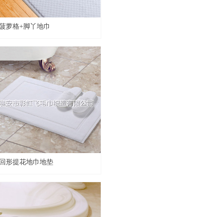
菠萝格+脚丫地巾
回形提花地巾地垫