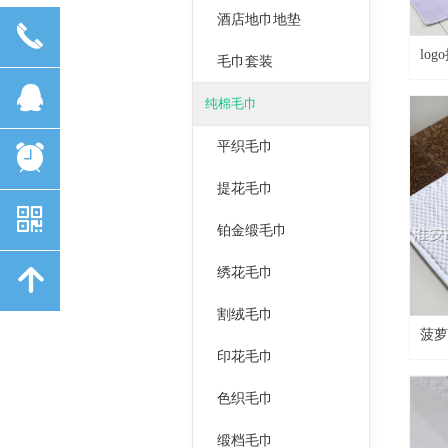
酒店地巾地垫
끅
lo
毛巾套装
뀩
纯棉毛巾
平织毛巾
뀥
提花毛巾
낃
铂金缎毛巾
녕
绣花毛巾
割绒毛巾
菠萝
印花毛巾
色织毛巾
缎档毛巾