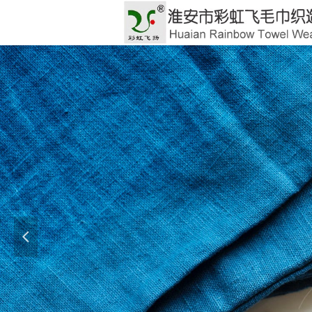
彩虹
넳
Let eve