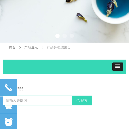
首页
ꄲ
产品展示
ꄲ
产品分类结果页
끅
共
0
个产品
끠
搜索
뀩
뀥