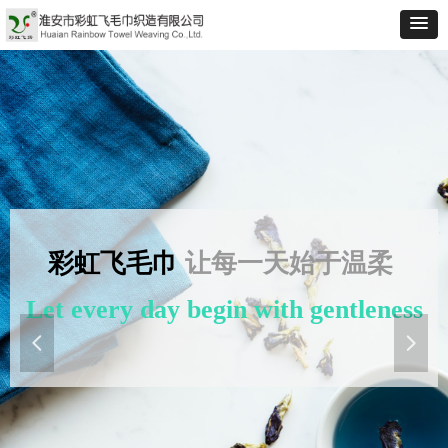
彩虹飞毛巾
让每一天始于温柔
Let every day begin with gentleness
넳
넲