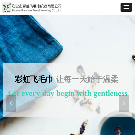
彩虹飞毛巾
让每一天始于温柔
Let every day begin with gentleness
넳
넲