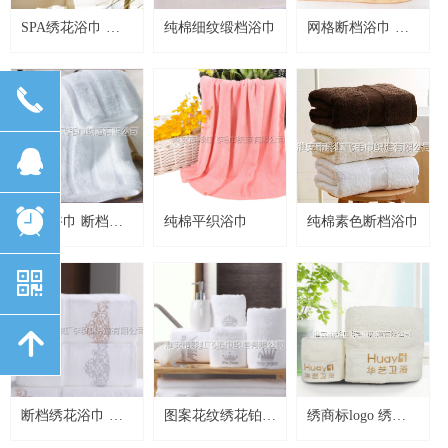
SPA绣花浴巾 定
纯棉细纹缎档浴巾
网格断档浴巾 锻
制绣字浴巾
档浴巾
끅
뀩
뀥
缎档浴巾 断档浴
纯棉平织浴巾
纯棉素色断档浴巾
巾
낃
녕
断档绣花浴巾 非
图案花纹绣花铂金
绣商标logo 绣标
凡锻绣花浴巾
缎浴巾
铂金缎浴巾